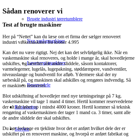
Sådan renoverer vi
Brugte industri tørretumblere
Test af brugte maskiner
Her på “Nettet” kan du læse om et firma der sælger renoveret
Nye vaskemaskiner
industri vaskemaskiner fra kroner 4.995
Kan det nu være rigtigt. Nej det kan det selvfølgelig ikke. Når en
vaskemaskine skal renoveres, og holde i mange år, skal hovedlejerne
Lavenergi-maskiner
udskiftes, og herefter alle andre sliddele, såsom kontaktorer,
varmelegemer, lugelås, lugepakning, støddæmpere, vandventiler,
niveauslange og bundventil for afløb. Ydermere skal der ny
sæbeskål på, og maskinen skal adskilles og rengøres indvendig. Så
Reservedele
er maskinen renoveret.
Blot udskiftning af hovedlejer med nye tætningsringe på 7 kg.
vaskemaskine vil tage 1 mand 4 timer. Hertil kommer reservedelene
der alt ialt løber op i mindst 4000 kroner. Hertil kommer så teknisk
Renovering
rengøring af vaskemaskinen der tager 1 mand ca. 3 timer, samt alle
de andre sliddele der skal udskiftes.
Du bør forlange en tjekliste hvor det er anført hvilket dele der er
Service
udskiftet på en renoveret maskine, og hvorpå er anført fabrikat og