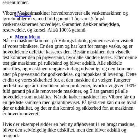
serienummer.​
Viborg Vaskerimaskiner hovedrenoverer alle vaskemaskiner, og
Kontakt
tørretumbler m.v. med fuld garanti 1 år, samt 5 år på
vaskemaskinernes hovedlejer. Garantien dækker arbejdsløn,
reservedele, og kørsel. Altså 100% garanti.
Menu
Menu
Når en maskine kommer på Viborgs fabrik, gennemses den visuelt
af vores teknikere. Er den grim og har kørt for mange vaske, og er
hovedlejerne defekte, kasseres den. Består maskinen den visuelle
test kommer den på prøvestand, hvor alle sliddele testes. Efter denne
test går maskinen på rullebånd og bliver adskilt. Alle sliddele
udskiftes, og maskinen rengøres ind-og udvendig, og den kommer
atter på prøvestand for godkendelse, og indpakkes til levering. Dette
er din og vores sikkerhed for, at den maskine du vælger, fungerer
perfekt mange år i fremtiden uden problemer, hvorfor vi giver 100%
fuld garanti på alle renoverede maskiner, og 5 års garanti på alle
hovedlejer som udskiftes. Når du køber maskiner hos Viborg får du
en tjekliste sammen med garantibeviset. På tjeklisten kan du se hvad
der er udskiftet, og det er din kontrol og sikkerhed for, at maskinen
èr hovedrenoveret.
Hvis der eksempel sidder en helt ny afløbsventil i en brugt maskine,
bliver den selvfølgelig ikke udskiftet, men den bliver adskilt og
rengjort​.