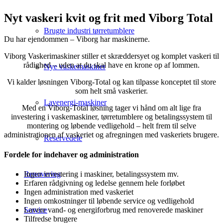
Nyt vaskeri kvit og frit med Viborg Total
Brugte industri tørretumblere
Du har ejendommen – Viborg har maskinerne.
Viborg Vaskerimaskiner stiller et skræddersyet og komplet vaskeri til
rådighed – uden at du skal have en krone op af lommen.
Nye vaskemaskiner
Vi kalder løsningen Viborg-Total og kan tilpasse konceptet til store
som helt små vaskerier.
Lavenergi-maskiner
Med en Viborg-Total løsning tager vi hånd om alt lige fra
investering i vaskemaskiner, tørretumblere og betalingssystem til
montering og løbende vedligehold – helt frem til selve
administrationen af vaskeriet og afregningen med vaskeriets brugere.​
Reservedele
Fordele for indehaver og administration
Ingen investering i maskiner, betalingssystem mv.
Renovering
Erfaren rådgivning og ledelse gennem hele forløbet
Ingen administration med vaskeriet
Ingen omkostninger til løbende service og vedligehold
Lavere vand- og energiforbrug med renoverede maskiner
Service
Tilfredse brugere