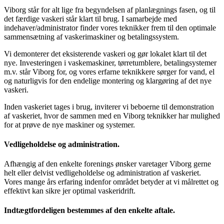
Viborg står for alt lige fra begyndelsen af planlægnings fasen, og til
det færdige vaskeri står klart til brug. I samarbejde med
indehaver/administrator finder vores teknikker frem til den optimale
sammensætning af vaskerimaskiner og betalingssystem.
Vi demonterer det eksisterende vaskeri og gør lokalet klart til det
nye. Investeringen i vaskemaskiner, tørretumblere, betalingsystemer
m.v. står Viborg for, og vores erfarne teknikkere sørger for vand, el
og naturligvis for den endelige montering og klargøring af det nye
vaskeri.
Inden vaskeriet tages i brug, inviterer vi beboerne til demonstration
af vaskeriet, hvor de sammen med en Viborg teknikker har mulighed
for at prøve de nye maskiner og systemer.
Vedligeholdelse og administration.
Afhængig af den enkelte forenings ønsker varetager Viborg gerne
helt eller delvist vedligeholdelse og administration af vaskeriet.
Vores mange års erfaring indenfor området betyder at vi målrettet og
effektivt kan sikre jer optimal vaskeridrift.
Indtægtfordeligen bestemmes af den enkelte aftale.